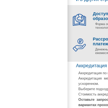
Досту
образ
Форма о
технолог
Рассро
плате
Денежны
ежемесяч
Аккредитация
Аккредитация по 
Аккредитация ме
ускоренном.
Выберите подходя
Стоимость аккред
Оставьте запро
вариантах прох