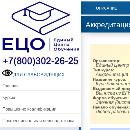
ОПИСАНИЕ
Аккредитаци
Организатор:
Единый Центр
Тип курса:
Аккредитация
ДЛЯ СЛАБОВИДЯЩИХ
Название курса:
Курс бактерио
Главная
Выдаваемый доку
Выписка из ЕГ
Курсы
Форма обучения:
Заочная (диста
Начало обучения:
Повышение квалификации
Любой рабочий
Профессиональная переподготовка