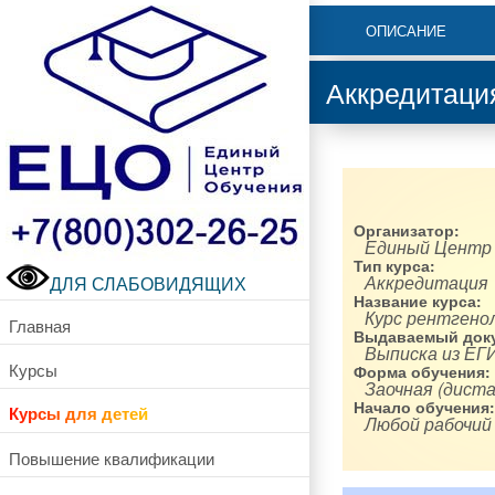
ОПИСАНИЕ
Аккредитация
Организатор:
Единый Центр
Тип курса:
Аккредитация
ДЛЯ СЛАБОВИДЯЩИХ
Название курса:
Курс рентгено
Главная
Выдаваемый доку
Выписка из ЕГ
Курсы
Форма обучения:
Заочная (диста
Начало обучения:
Курсы для детей
Любой рабочий
Повышение квалификации