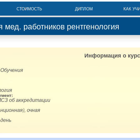
СТОИМОСТЬ
ДИПЛОМ
КАК УЧ
 мед. работников рентгенология
Информация о курс
 Обучения
логия
мент:
ИСЗ об аккредитации
нционная), очная
 день