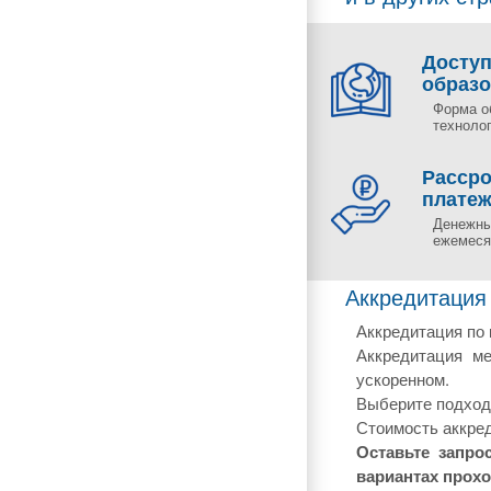
Досту
образ
Форма о
технолог
Рассро
плате
Денежны
ежемесяч
Аккредитация
Аккредитация по 
Аккредитация ме
ускоренном.
Выберите подходя
Стоимость аккред
Оставьте запро
вариантах прох