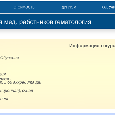
СТОИМОСТЬ
ДИПЛОМ
КАК УЧ
 мед. работников гематология
Информация о курс
 Обучения
гия
мент:
ИСЗ об аккредитации
нционная), очная
 день