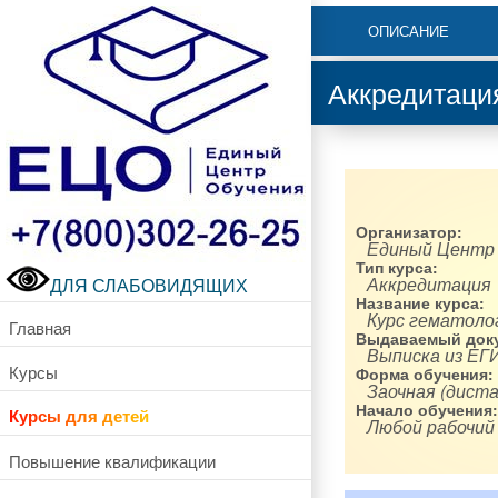
ОПИСАНИЕ
Аккредитация
Организатор:
Единый Центр
Тип курса:
Аккредитация
ДЛЯ СЛАБОВИДЯЩИХ
Название курса:
Курс гематоло
Главная
Выдаваемый доку
Выписка из ЕГ
Курсы
Форма обучения:
Заочная (диста
Начало обучения:
Курсы для детей
Любой рабочий
Повышение квалификации