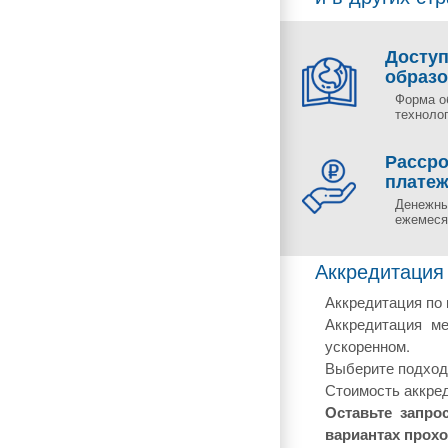
Досту
образ
Форма о
технолог
Рассро
плате
Денежны
ежемесяч
Аккредитация
Аккредитация по 
Аккредитация м
ускоренном.
Выберите подходя
Стоимость аккред
Оставьте запро
вариантах прох