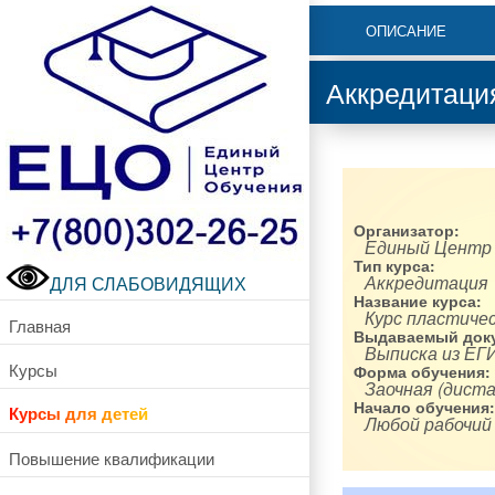
ОПИСАНИЕ
Аккредитаци
Организатор:
Единый Центр
Тип курса:
Аккредитация
ДЛЯ СЛАБОВИДЯЩИХ
Название курса:
Курс пластичес
Главная
Выдаваемый доку
Выписка из ЕГ
Курсы
Форма обучения:
Заочная (диста
Начало обучения:
Курсы для детей
Любой рабочий
Повышение квалификации