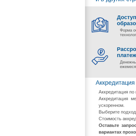
Досту
образ
Форма о
технолог
Рассро
плате
Денежны
ежемесяч
Аккредитация
Аккредитация по 
Аккредитация м
ускоренном.
Выберите подходя
Стоимость аккред
Оставьте запро
вариантах прох