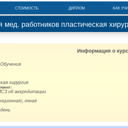
СТОИМОСТЬ
ДИПЛОМ
КАК УЧ
я мед. работников пластическая хиру
Информация о курс
 Обучения
кая хирургия
мент:
ИСЗ об аккредитации
нционная), очная
 день