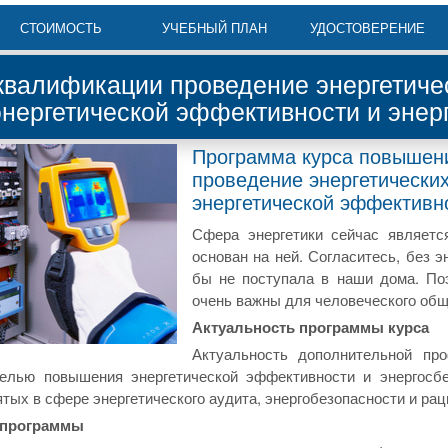
СТОИМОСТЬ
УЧЕБНЫЙ ПЛАН
УДОСТОВЕРЕНИЕ
валификации проведение энергетиче
нергетической эффективности и энер
Программа курса повышен
проведение энергетически
энергетической эффективн
Сфера энергетики сейчас являетс
основан на ней. Согласитесь, без э
бы не поступала в наши дома. Поэ
очень важны для человеческого общ
Актуальность программы курса
Актуальность дополнительной про
елью повышения энергетической эффективности и энергосб
ятых в сфере энергетического аудита, энергобезопасности и ра
 программы