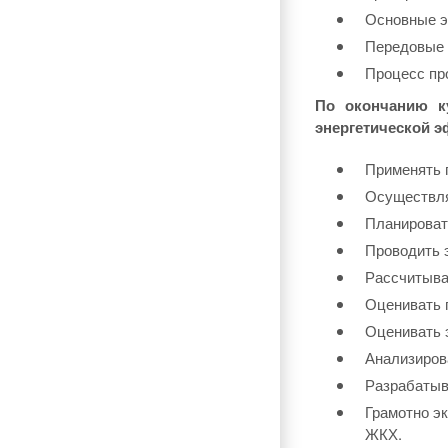
Основные э
Передовые 
Процесс пр
По окончанию к
энергетической э
Применять п
Осуществля
Планироват
Проводить э
Рассчитыва
Оценивать 
Оценивать 
Анализиров
Разрабатыв
Грамотно э
ЖКХ.