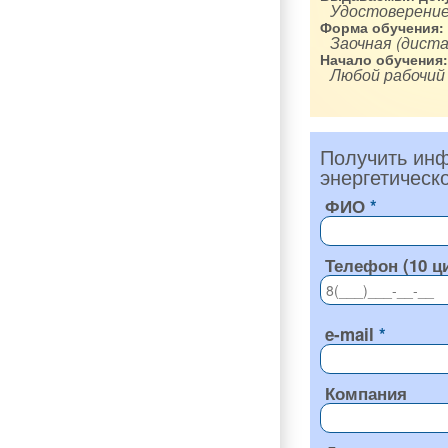
Удостоверение
Форма обучения:
Заочная (диста
Начало обучения:
Любой рабочий
Получить инф
энергетическ
ФИО
Телефон (10 ц
e-mail
Компания