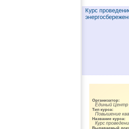
Курс проведени
энергосбережен
Организатор:
Единый Центр
Тип курса:
Повышение кв
Название курса:
Курс проведен
Выдаваемый доку