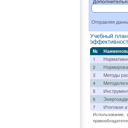
Дополнительн
Отправляя данн
Учебный план
эффективност
№
Наименов
1
Нормативно
2
Нормирова
3
Методы рас
4
Методологи
5
Инструмент
6
Энергоауди
7
Итоговая а
Использование, 
правообладателя 