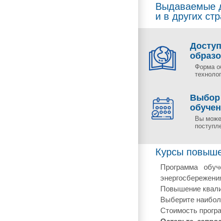
Выдаваемые д
и в других ст
Досту
образ
Форма о
технолог
Выбор
обуче
Вы може
поступл
Курсы повышен
Программа обуч
энергосбережения
Повышение квалиф
Выберите наиболе
Стоимость програ