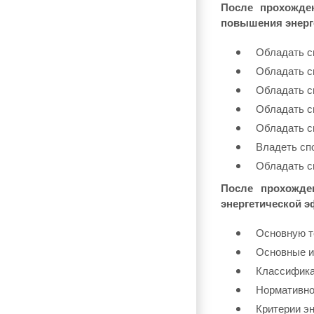
После прохожде
повышения энерг
Обладать с
Обладать с
Обладать с
Обладать с
Обладать с
Владеть сп
Обладать с
После прохожде
энергетической э
Основную т
Основные и
Классифика
Нормативно
Критерии э