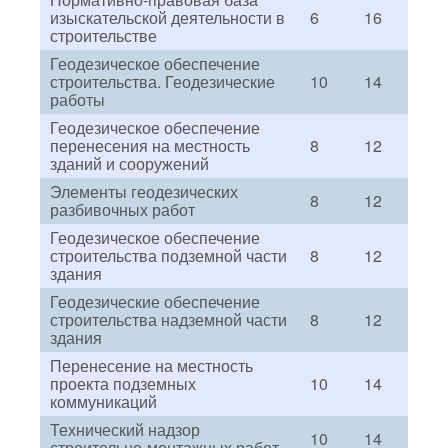
изыскательской деятельности в
6
16
строительстве
Геодезическое обеспечение
строительства. Геодезические
10
14
работы
Геодезическое обеспечение
перенесения на местность
8
12
зданий и сооружений
Элементы геодезических
8
12
разбивочных работ
Геодезическое обеспечение
строительства подземной части
8
12
здания
Геодезические обеспечение
строительства надземной части
8
12
здания
Перенесение на местность
проекта подземных
10
14
коммуникаций
Технический надзор
10
14
строительно-монтажных работ