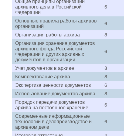
Общие принципы организации
архивного дела в Российской
6
Федерации
Основные правила работы архивов
6
организаций
Организация работы архива
8
Организация хранения документов
архивного фонда Российской
6
Федерации и других архивных
документов в организации
Учет документов в архиве
8
Комплектование архива
8
Экспертиза ценности документов
6
Использование документов архива
8
Порядок передачи документов
6
архива на постоянное хранение
Современные информационные
технологии в делопроизводстве и
6
архивном деле
Итоговая аттестация
4