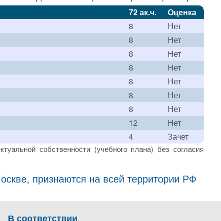
72 ак.ч.
Оценка
8
Нет
8
Нет
8
Нет
8
Нет
8
Нет
8
Нет
8
Нет
12
Нет
4
Зачет
ктуальной собственности (учебного плана) без согласия
скве, признаются на всей территории РФ
В соответствии