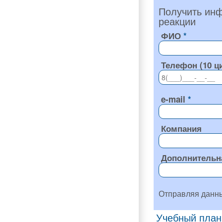
Получить инф
реакции
ФИО
Телефон (10 ц
e-mail
Компания
Дополнительн
Отправляя данн
Учебный план