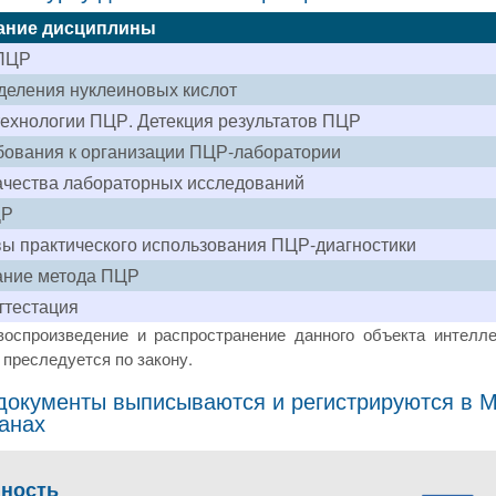
ание дисциплины
ПЦР
еления нуклеиновых кислот
ехнологии ПЦР. Детекция результатов ПЦР
ования к организации ПЦР-лаборатории
ачества лабораторных исследований
ЦР
ы практического использования ПЦР-диагностики
ание метода ПЦР
ттестация
воспроизведение и распространение данного объекта интелле
преследуется по закону.
окументы выписываются и регистрируются в Мо
ранах
пность