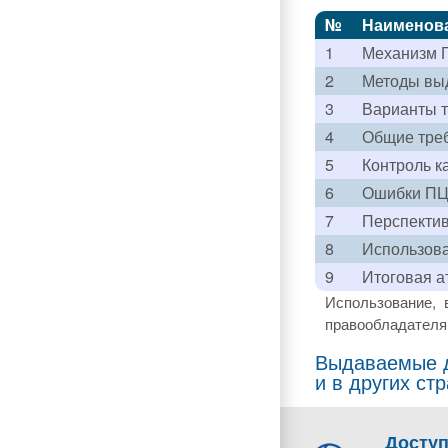
№
Наименов
1
Механизм 
2
Методы выд
3
Варианты т
4
Общие треб
5
Контроль к
6
Ошибки П
7
Перспектив
8
Использов
9
Итоговая а
Использование, 
правообладателя 
Выдаваемые д
и в других ст
Досту