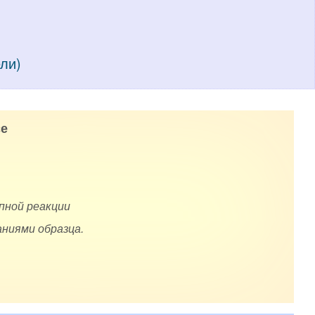
ели)
е
пной реакции
ниями образца.