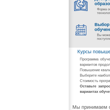
образ
Форма о
технолог
Выбор
обуче
Вы може
поступл
Курсы повыше
Программа обуче
вариантов продол
Повышение квали
Выберите наиболе
Стоимость програ
Оставьте запро
вариантах обуче
Мы принимаем о