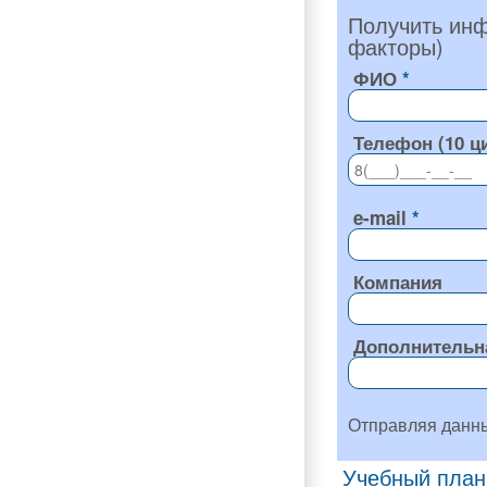
Получить инф
факторы)
ФИО
Телефон (10 ц
e-mail
Компания
Дополнительн
Отправляя данн
Учебный план