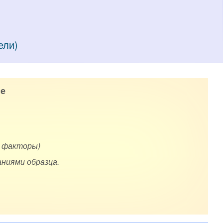
ели)
е
е факторы)
ниями образца.