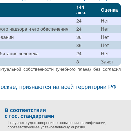
144
Оценка
ак.ч.
24
Нет
ого надзора и его обеспечения
24
Нет
ований
36
Нет
36
Нет
битания человека
24
Нет
8
Зачет
ктуальной собственности (учебного плана) без согласия
скве, признаются на всей территории РФ
В соответствии
с гос. стандартами
Получаете удостоверение о повышении квалификации,
соответствующее установленному образцу.