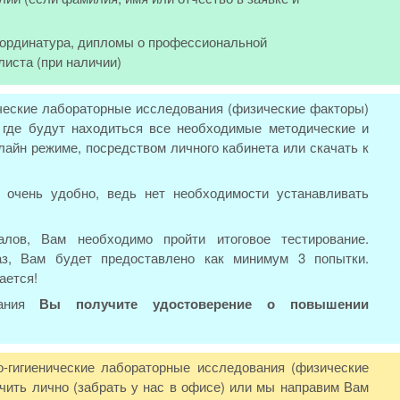
, ординатура, дипломы о профессиональной
листа (при наличии)
ические лабораторные исследования (физические факторы)
 где будут находиться все необходимые методические и
айн режиме, посредством личного кабинета или скачать к
 очень удобно, ведь нет необходимости устанавливать
лов, Вам необходимо пройти итоговое тестирование.
аз, Вам будет предоставлено как минимум 3 попытки.
ается!
вания
Вы получите удостоверение о повышении
-гигиенические лабораторные исследования (физические
ить лично (забрать у нас в офисе) или мы направим Вам