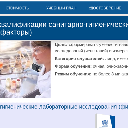
СТОИМОСТЬ
УЧЕБНЫЙ ПЛАН
УДОСТОВЕРЕНИЕ
валификации санитарно-гигиеническ
 факторы)
Цель:
сформировать умения и навы
исследований (испытаний) и измере
Категория слушателей:
лица, имею
Форма обучения:
очная, очно-заоч
Режим обучения:
не более 8-ми ака
-гигиенические лабораторные исследования (ф