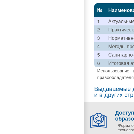
№
Наименов
1
Актуальны
2
Практическ
3
Нормативно
4
Методы про
5
Санитарно-
6
Итоговая а
Использование, 
правообладателя 
Выдаваемые д
и в других ст
Досту
образ
Форма о
технолог