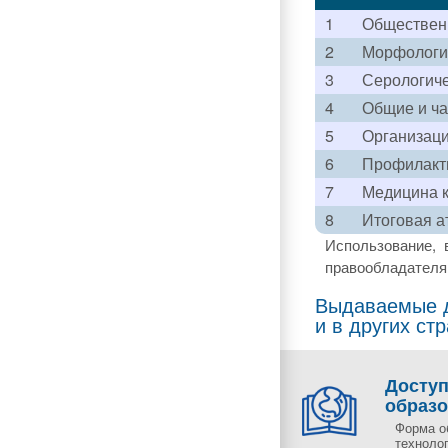
1
Общественн
2
Морфологи
3
Серологиче
4
Общие и ча
5
Организаци
6
Профилакти
7
Медицина 
8
Итоговая а
Использование, 
правообладателя 
Выдаваемые д
и в других ст
Досту
образ
Форма о
технолог