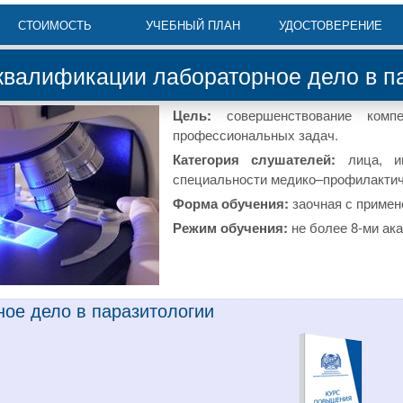
СТОИМОСТЬ
УЧЕБНЫЙ ПЛАН
УДОСТОВЕРЕНИЕ
валификации лабораторное дело в п
Цель:
совершенствование комп
профессиональных задач.
Категория слушателей:
лица, им
специальности медико–профилактиче
Форма обучения:
заочная с примен
Режим обучения:
не более 8-ми ака
ное дело в паразитологии