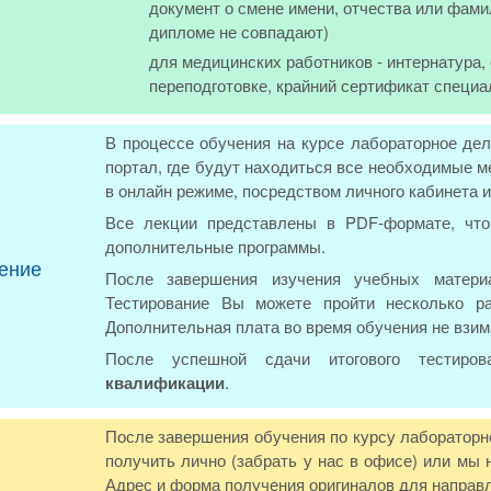
документ о смене имени, отчества или фами
дипломе не совпадают)
для медицинских работников - интернатура
переподготовке, крайний сертификат специа
В процессе обучения на курсе лабораторное дел
портал, где будут находиться все необходимые м
в онлайн режиме, посредством личного кабинета 
Все лекции представлены в PDF-формате, что
дополнительные программы.
ение
После завершения изучения учебных материа
Тестирование Вы можете пройти несколько р
Дополнительная плата во время обучения не взим
После успешной сдачи итогового тестиро
квалификации
.
После завершения обучения по курсу лабораторн
получить лично (забрать у нас в офисе) или мы
Адрес и форма получения оригиналов для направл