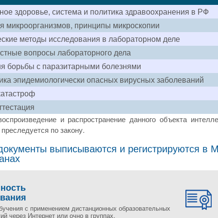
ое здоровье, система и политика здравоохранения в РФ
я микроорганизмов, принципы микроскопии
ские методы исследования в лабораторном деле
стные вопросы лабораторного дела
я борьбы с паразитарными болезнями
ка эпидемиологически опасных вирусных заболеваний
катастроф
ттестация
воспроизведение и распространение данного объекта интелле
преследуется по закону.
окументы выписываются и регистрируются в Мо
ранах
пность
ования
бучения с применением дистанционных образовательных
ий через Интернет или очно в группах.