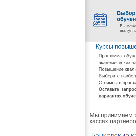
Выбор
обуче
Вы може
поступл
Курсы повыше
Программа обуче
академических ча
Повышение квали
Выберите наиболе
Стоимость програ
Оставьте запро
вариантах обуче
Мы принимаем о
кассах партнеро