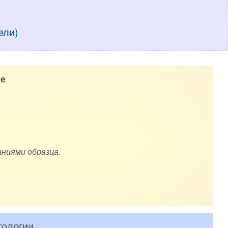
ели)
е
ниями образца.
тологии