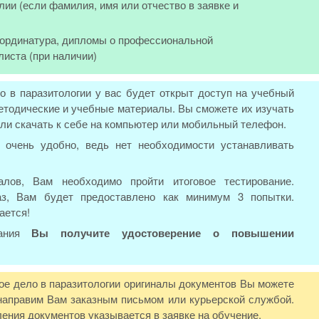
лии (если фамилия, имя или отчество в заявке и
, ординатура, дипломы о профессиональной
листа (при наличии)
о в паразитологии у вас будет открыт доступ на учебный
етодические и учебные материалы. Вы сможете их изучать
или скачать к себе на компьютер или мобильный телефон.
 очень удобно, ведь нет необходимости устанавливать
лов, Вам необходимо пройти итоговое тестирование.
аз, Вам будет предоставлено как минимум 3 попытки.
ается!
вания
Вы получите удостоверение о повышении
ое дело в паразитологии оригиналы документов Вы можете
 направим Вам заказным письмом или курьерской службой.
ения документов указывается в заявке на обучение.