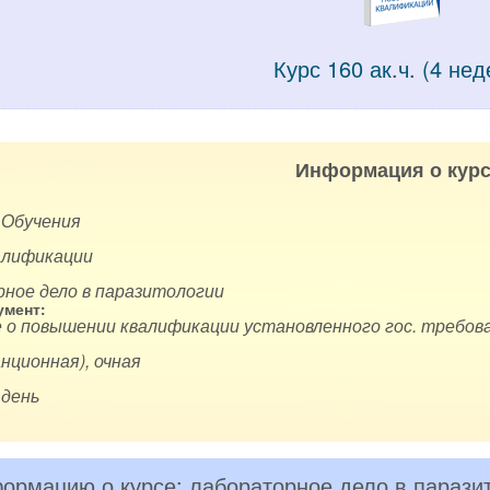
Курс 160 ак.ч. (4 нед
Информация о курс
 Обучения
алификации
рное дело в паразитологии
мент:
 о повышении квалификации установленного гос. требова
нционная), очная
 день
ормацию о курсе: лабораторное дело в парази