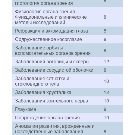
8
гистология органа зрения
Физиология органа зрения.
Функциональные и клинические
8
методы исследований
Рефракция и аккомодация глаза
8
Содружественное косоглазие
8
Заболевание орбиты
8
вспомогательных органов зрения
Заболевания роговицы и склеры
12
Заболевание сосудистой оболочки
8
Заболевание сетчатки и
10
стекловидного тела
Заболевания хрусталика
12
Заболевания зрительного нерва
10
Глаукома
8
Повреждение органа зрения
10
Аномалии развития, врождённые и
наследственные заболевания
8