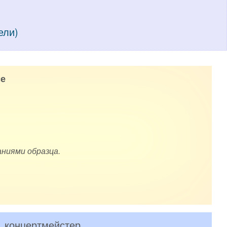
ели)
е
ниями образца.
. концертмейстер