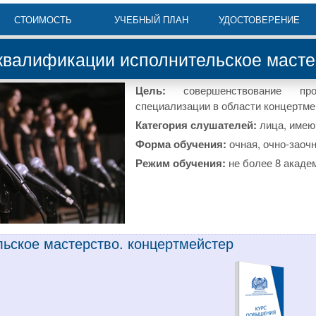
СТОИМОСТЬ
УЧЕБНЫЙ ПЛАН
УДОСТОВЕРЕНИЕ
валификации исполнительское мастер
Цель:
совершенствование пр
специализации в области концертме
Категория слушателей:
лица, имею
Форма обучения:
очная, очно-заоч
Режим обучения:
не более 8 акаде
льское мастерство. концертмейстер