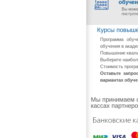
обуче
Вы може
поступл
Курсы повышен
Программа обуче
обучения в акаде
Повышение квалиф
Выберите наиболе
Стоимость програ
Оставьте запро
вариантах обуче
Мы принимаем о
кассах партнеро