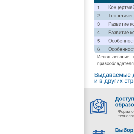
1
Концертмей
2
Теоретичес
3
Развитие к
4
Развитие к
5
Особенност
6
Особенност
Использование, 
правообладателя 
Выдаваемые д
и в других ст
Досту
образ
Форма о
технолог
Выбор