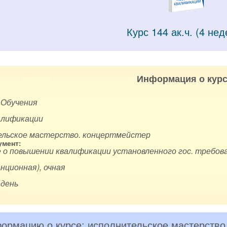
Курс 144 ак.ч. (4 нед
Информация о курс
 Обучения
алификации
ельское мастерство. концертмейстер
мент:
 о повышении квалификации установленного гос. требова
нционная), очная
 день
ормацию о курсе: исполнительское мастерство