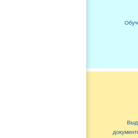
Обуч
Выд
документ