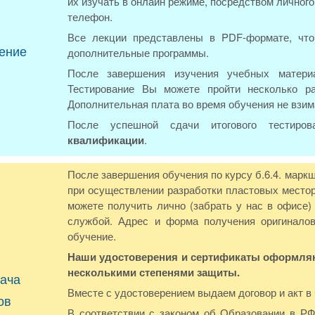
их изучать в онлайн режиме, посредством личног
телефон.
Все лекции представлены в PDF-формате, что
ение
дополнительные программы.
После завершения изучения учебных материа
Тестирование Вы можете пройти несколько р
Дополнительная плата во время обучения не взим
После успешной сдачи итогового тестиро
квалификации
.
После завершения обучения по курсу б.6.4. марк
при осуществлении разработки пластовых место
можете получить лично (забрать у нас в офисе
службой. Адрес и форма получения оригиналов
обучение.
Наши удостоверения и сертификаты оформляют
несколькими степенями защиты.
ача
Вместе с удостоверением выдаем договор и акт в
ов
В соответствии с законом об Образовании в Р