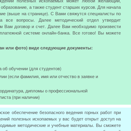
ождений полезных ископаемых может любой желающий,
бразование, а также студент старших курсов. Для начала
ние (выше на странице). С Вами свяжутся специалисты по
на все вопросы. Далее методический отдел утвердит
м Вам договор и счет. Далее Вам необходимо произвести
 платежной системе онлайн-банка. Все готово! Вы можете
кан или фото) виде следующие документы:
а об обучении (для студентов)
лии (если фамилия, имя или отчество в заявке и
, ординатура, дипломы о профессиональной
листа (при наличии)
рское обеспечение безопасного ведения горных работ при
ений полезных ископаемых у вас будет открыт доступ на
бходимые методические и учебные материалы. Вы сможете