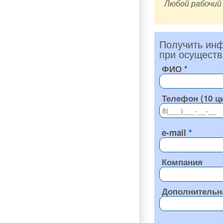
Любой рабочий
Получить инф
при осуществ
ФИО
Телефон (10 ц
e-mail
Компания
Дополнительн