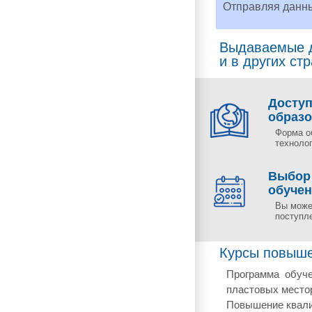
Отправляя данн
Выдаваемые д
и в других ст
Досту
образ
Форма о
технолог
Выбор
обуче
Вы може
поступл
Курсы повыше
Программа обуче
пластовых место
Повышение квали