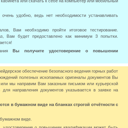
о кабинета или скачать к себе на компьютер или мобильный
 очень удобно, ведь нет необходимости устанавливать
лов, Вам необходимо пройти итоговое тестирование.
аз, Вам будет предоставлено как минимум 3 попытки.
ается!
вания
Вы получите удостоверение о повышении
шейдерское обеспечение безопасного ведения горных работ
рождений полезных ископаемых оригиналы документов Вы
) или мы направим Вам заказным письмом или курьерской
 для направления документов указывается в заявке на
ся в бумажном виде на бланках строгой отчётности с
 бумажном виде.
Ф, удостоверение о повышении квалификации может быть