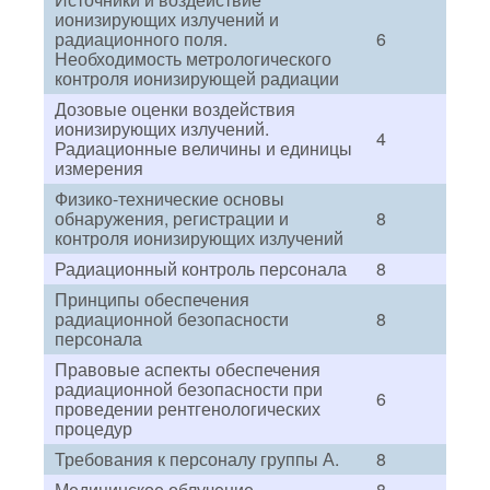
ионизирующих излучений и
радиационного поля.
6
Необходимость метрологического
контроля ионизирующей радиации
Дозовые оценки воздействия
ионизирующих излучений.
4
Радиационные величины и единицы
измерения
Физико-технические основы
обнаружения, регистрации и
8
контроля ионизирующих излучений
Радиационный контроль персонала
8
Принципы обеспечения
радиационной безопасности
8
персонала
Правовые аспекты обеспечения
радиационной безопасности при
6
проведении рентгенологических
процедур
Требования к персоналу группы А.
8
Медицинское облучение
8