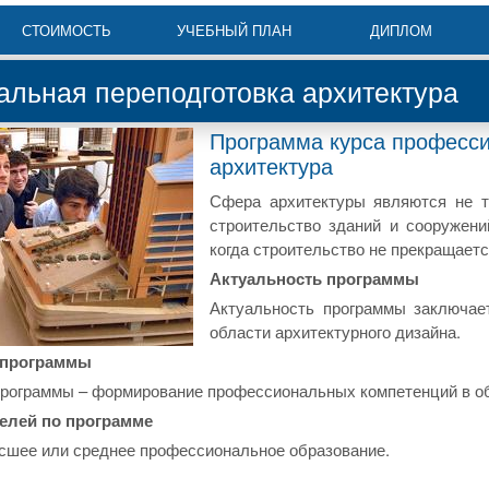
СТОИМОСТЬ
УЧЕБНЫЙ ПЛАН
ДИПЛОМ
льная переподготовка архитектура
Программа курса професси
архитектура
Сфера архитектуры являются не то
строительство зданий и сооружени
когда строительство не прекращаетс
Актуальность программы
Актуальность программы заключае
области архитектурного дизайна.
 программы
рограммы – формирование профессиональных компетенций в об
елей по программе
сшее или среднее профессиональное образование.