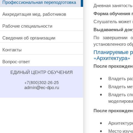
Профессиональная переподготовка
Дневная занятость
Форма обучения 
Аккредитация мед. работников
Слушатель может в
Рабочие специальности
Выдаваемый док
По завершении о
Сведения об организации
установленного об
Контакты
Планируемые р
«Архитектура»
Вопрос-ответ
После прохожден
ЕДИНЫЙ ЦЕНТР ОБУЧЕНИЯ
Владеть ра
+7(800)302-26-25
Владеть ме
admin@ec-dpo.ru
Владеть сп
моделирова
После прохожден
Архитектур
Место изуч