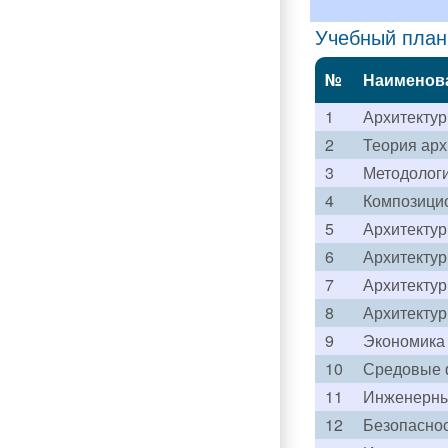
Учебный план 
№
Наименов
1
Архитектур
2
Теория арх
3
Методолог
4
Композици
5
Архитектур
6
Архитектур
7
Архитектур
8
Архитекту
9
Экономика 
10
Средовые 
11
Инженерные
12
Безопаснос