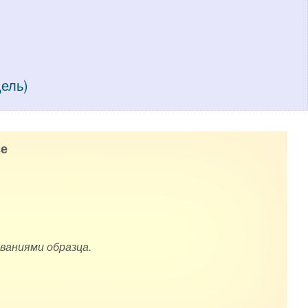
дель)
е
ваниями образца.