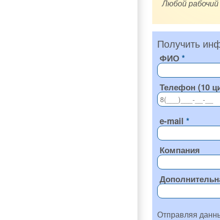
Любой рабочий
Получить инф
ФИО
Телефон (10 ц
e-mail
Компания
Дополнительн
Отправляя данн