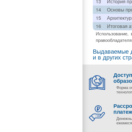
13
История пр
14
Основы пр
15
Архитекту
16
Итоговая а
Использование, 
правообладателя 
Выдаваемые д
и в других ст
Досту
образ
Форма о
технолог
Рассро
плате
Денежны
ежемесяч