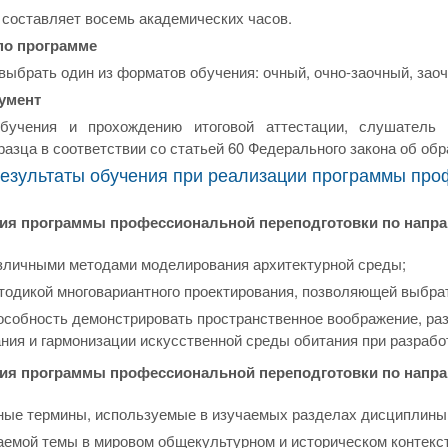
 составляет восемь академических часов.
по программе
ыбрать один из форматов обучения: очный, очно-заочный, зао
умент
бучения и прохождению итоговой аттестации, слушатель 
разца в соответствии со статьей 60 Федерального закона об обр
езультаты обучения при реализации программы про
ия программы профессиональной переподготовки по напра
зличными методами моделирования архитектурной среды;
тодикой многовариантного проектирования, позволяющей выбра
особность демонстрировать пространственное воображение, ра
ния и гармонизации искусственной среды обитания при разработ
ия программы профессиональной переподготовки по напра
ные термины, используемые в изучаемых разделах дисциплины
аемой темы в мировом общекультурном и историческом контекст