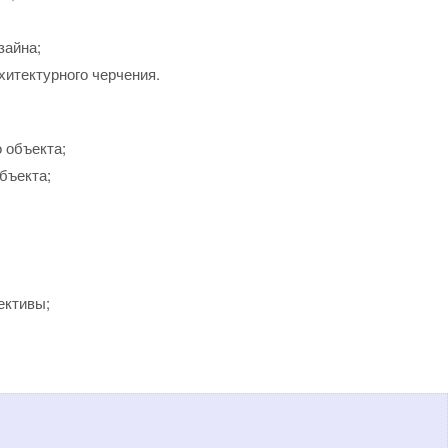
зайна;
хитектурного черчения.
 объекта;
бъекта;
ективы;