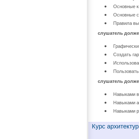
Основные к
Основные с
Правила вы
слушатель долже
Графически
Создать га
Использова
Пользовать
слушатель долже
Навыками в
Навыками а
Навыками р
Курс архитектур