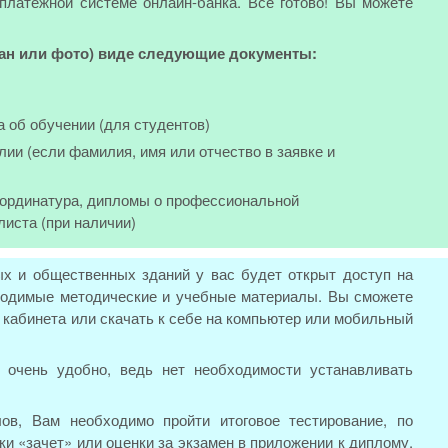
 платежной системе онлайн-банка. Все готово! Вы можете
кан или фото) виде следующие документы:
а об обучении (для студентов)
лии (если фамилия, имя или отчество в заявке и
, ординатура, дипломы о профессиональной
листа (при наличии)
ых и общественных зданий у вас будет открыт доступ на
бходимые методические и учебные материалы. Вы сможете
о кабинета или скачать к себе на компьютер или мобильный
 очень удобно, ведь нет необходимости устанавливать
ов, Вам необходимо пройти итоговое тестирование, по
ки «зачет» или оценки за экзамен в приложении к диплому.