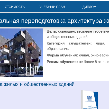
СТОИМОСТЬ
УЧЕБНЫЙ ПЛАН
ДИПЛОМ
льная переподготовка архитектура ж
Цель:
совершенствование теоретиче
и общественных зданий.
Категория слушателей:
лица, и
образование.
Форма обучения:
очная, очно-заоч
Режим обучения:
не более 8 ак. ч. 
ра жилых и общественных зданий