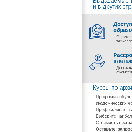
Выдаваемые д
и в других ст
Досту
образ
Форма о
технолог
Рассро
плате
Денежны
ежемесяч
Курсы по архи
Программа обучен
академических ча
Профессиональная
Выберите наиболе
Стоимость програ
Оставьте запро