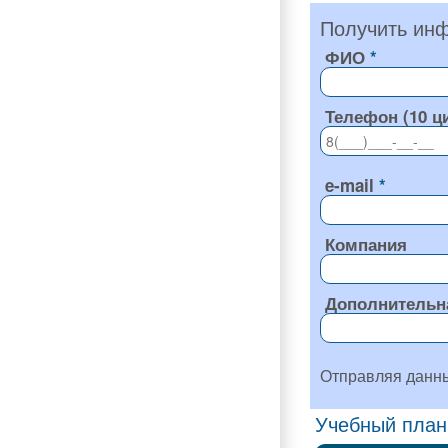
Получить инф
ФИО
Телефон (10 ц
e-mail
Компания
Дополнительн
Отправляя данн
Учебный план