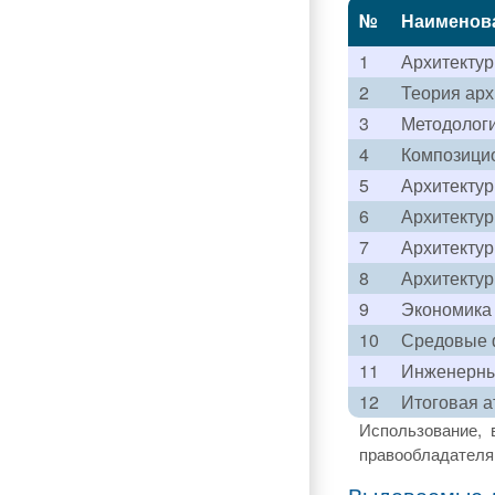
№
Наименов
1
Архитектур
2
Теория арх
3
Методолог
4
Композици
5
Архитектур
6
Архитектур
7
Архитектур
8
Архитекту
9
Экономика 
10
Средовые 
11
Инженерные
12
Итоговая а
Использование, 
правообладателя 