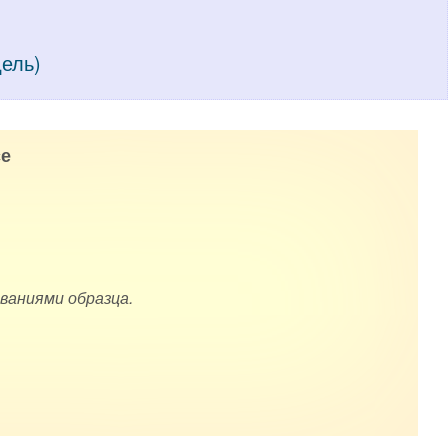
дель)
е
ваниями образца.