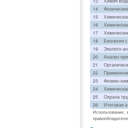
13
Химия вод
14
Физически
15
Химическая
16
Химическа
17
Химические
18
Биология с
19
Эколого-ан
20
Анализ пр
21
Органическ
22
Применение
23
Физико-хи
24
Химическая
25
Охрана тру
26
Итоговая а
Использование, 
правообладателя 