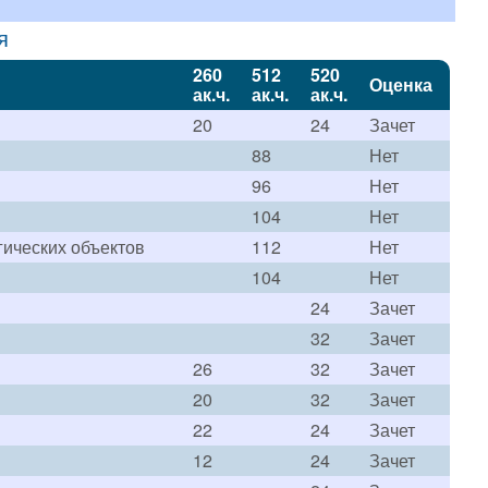
я
260
512
520
Оценка
ак.ч.
ак.ч.
ак.ч.
20
24
Зачет
88
Нет
96
Нет
104
Нет
ических объектов
112
Нет
104
Нет
24
Зачет
32
Зачет
26
32
Зачет
20
32
Зачет
22
24
Зачет
12
24
Зачет