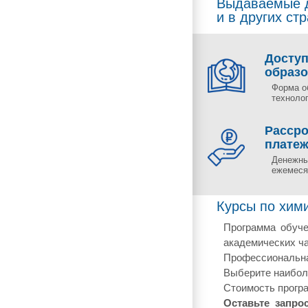
Выдаваемые д
и в других ст
Досту
образ
Форма о
технолог
Рассро
плате
Денежны
ежемесяч
Курсы по хими
Программа обуче
академических ча
Профессиональная
Выберите наиболе
Стоимость програ
Оставьте запро