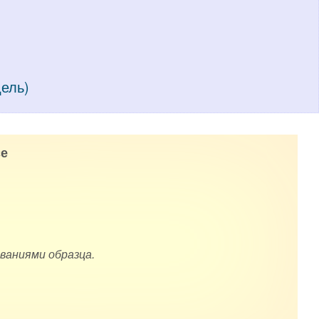
дель)
е
ваниями образца.