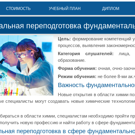
СТОИМОСТЬ
УЧЕБНЫЙ ПЛАН
ДИПЛОМ
льная переподготовка фундаменталь
Цель:
формирование компетенций у
процессов, выявления закономернос
Категория слушателей:
лица,
образование.
Форма обучения:
очная, очно-заоч
Режим обучения:
не более 8-ми ак.ч
Важность фундаментально
Новые открытия в области химии по
е специалисты могут создавать новые химические технологии
збираться в области химии, специалистам необходимо пройти п
получить новую профессию и найти работу в сфере фундамента
ьная переподготовка в сфере фундаментально