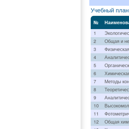
Учебный план
№
Наименов
1
Экологичес
2
Общая и не
3
Физическа
4
Аналитичес
5
Органическ
6
Химическая
7
Методы ко
8
Теоретичес
9
Аналитичес
10
Высокомол
11
Фотометри
12
Общая хим