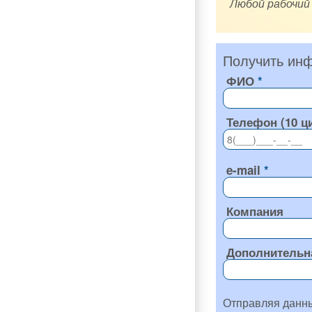
Любой рабочий
Получить инф
ФИО
Телефон (10 ц
e-mail
Компания
Дополнительн
Отправляя данн