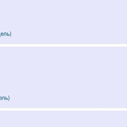
дель)
ель)