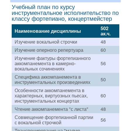
Учебный план по курсу
инструментальное исполнительство по
классу фортепиано, концертмейстер
502
Наименование дисциплины
ак.ч.
Изучение вокальной строчки
48
Изучение оперного репертуара
60
Изучение фактуры фортепианного
аккомпанемента в камерно-
56
вокальных сочинениях
Специфика аккомпанемента в
50
инструментальных произведениях
Особенности аккомпанемента в
характерных, виртуозных пьесах,
60
инструментальных концертах
Чтение аккомпанемента "с листа"
48
Совмещение фортепианной партии
56
с вокальной строчкой
Транспонирование на "малую