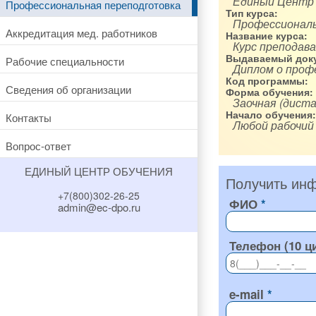
Единый Центр
Профессиональная переподготовка
Тип курса:
Профессиональ
Аккредитация мед. работников
Название курса:
Курс преподав
Выдаваемый доку
Рабочие специальности
Диплом о проф
Код программы:
Сведения об организации
Форма обучения:
Заочная (диста
Начало обучения:
Контакты
Любой рабочий
Вопрос-ответ
ЕДИНЫЙ ЦЕНТР ОБУЧЕНИЯ
Получить инф
+7(800)302-26-25
ФИО
admin@ec-dpo.ru
Телефон (10 ц
e-mail