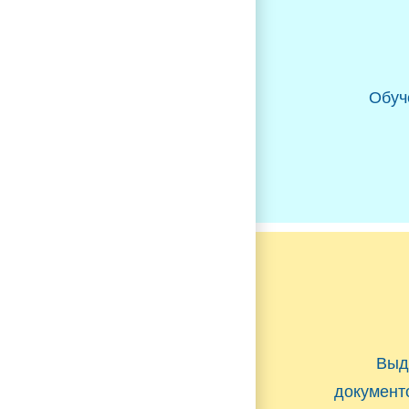
Обуч
Выд
документ