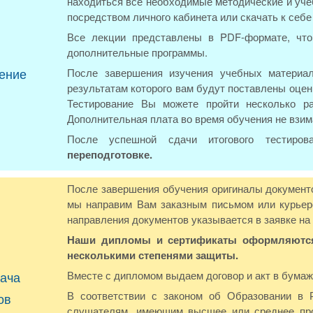
находиться все необходимые методические и уче
посредством личного кабинета или скачать к себ
Все лекции представлены в PDF-формате, что
дополнительные программы.
ение
После завершения изучения учебных материал
результатам которого вам будут поставлены оцен
Тестирование Вы можете пройти несколько р
Дополнительная плата во время обучения не взим
После успешной сдачи итогового тестиро
переподготовке.
После завершения обучения оригиналы документо
мы направим Вам заказным письмом или курьер
направления документов указывается в заявке на
Наши дипломы и сертификаты оформляются 
несколькими степенями защиты.
ача
Вместе с дипломом выдаем договор и акт в бумаж
В соответствии с законом об Образовании в 
ов
слушателям, имеющим высшее или среднее про