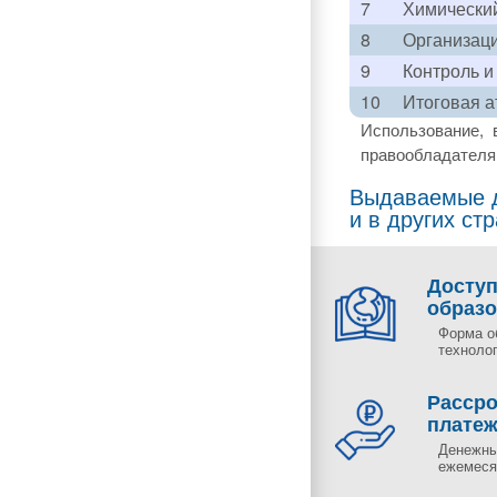
7
Химически
8
Организаци
9
Контроль и
10
Итоговая а
Использование, 
правообладателя 
Выдаваемые д
и в других ст
Досту
образ
Форма о
технолог
Рассро
плате
Денежны
ежемесяч