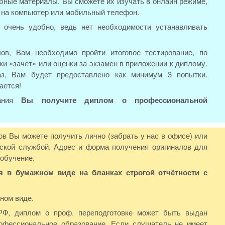
бные материалы. Вы сможете их изучать в онлайн режиме,
е на компьютер или мобильный телефон.
 очень удобно, ведь нет необходимости устанавливать
ов, Вам необходимо пройти итоговое тестирование, по
ки «зачет» или оценки за экзамен в приложении к диплому.
аз, Вам будет предоставлено как минимум 3 попытки.
ается!
вания
Вы получите диплом о профессиональной
в Вы можете получить лично (забрать у нас в офисе) или
ской службой. Адрес и форма получения оригиналов для
 обучение.
в бумажном виде на бланках строгой отчётности с
ном виде.
РФ, диплом о проф. переподготовке может быть выдан
фессиональное образование. Если слушатель не имеет