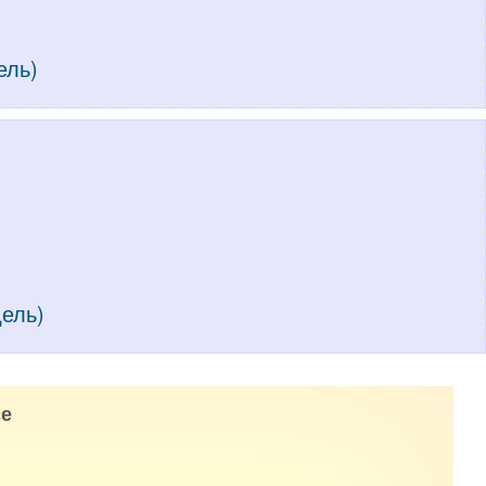
ель)
дель)
е