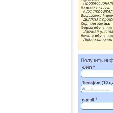
Профессиональ
Название курса:
Курс строител
Выдаваемый доку
Диплом о проф
Код программы:
Форма обучения:
Заочная (диста
Начало обучения:
Любой рабочий
Получить инф
ФИО
Телефон (10 ц
e-mail