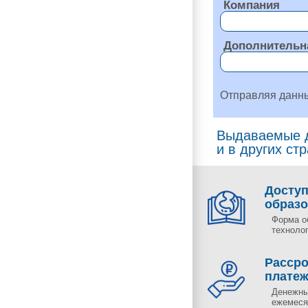
Компания
Дополнительн
Отправляя данн
Выдаваемые д
и в других ст
Досту
образ
Форма о
технолог
Рассро
плате
Денежны
ежемесяч