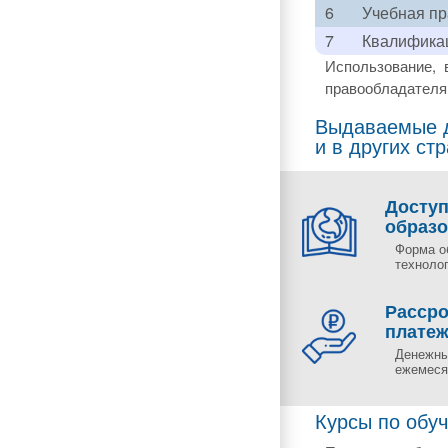
6
Учебная пр
7
Квалификац
Использование, 
правообладателя 
Выдаваемые д
и в других ст
Досту
образ
Форма о
технолог
Рассро
плате
Денежны
ежемесяч
Курсы по обуч