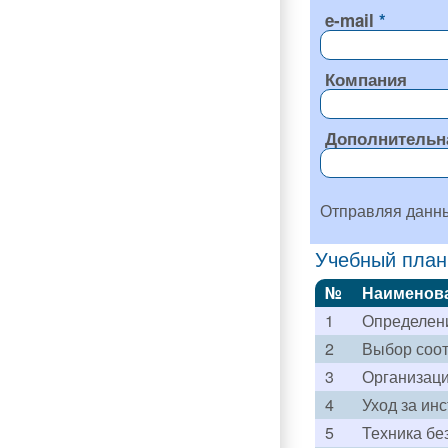
e-mail
Компания
Дополнительн
Отправляя данн
Учебный план
№
Наименов
1
Определени
2
Выбор соот
3
Организаци
4
Уход за ин
5
Техника бе