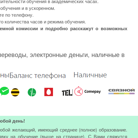
жительности обучения в академических часах.
обучения и в ускоренном.
те по телефону.
о количества часов и режима обучения.
иемной комиссии и подробно расскажут о возможных
переводы, электронные деньги, наличные в
юбой день!
любой желающий, имеющий среднее (полное) образование.
явку на обучение (выше на странице). С Вами свяжутся