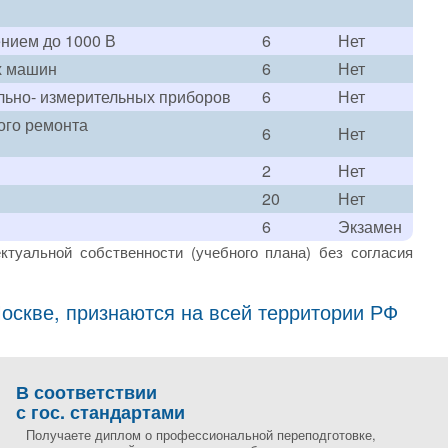
ением до 1000 В
6
Нет
х машин
6
Нет
ольно- измерительных приборов
6
Нет
ого ремонта
6
Нет
2
Нет
20
Нет
6
Экзамен
ктуальной собственности (учебного плана) без согласия
скве, признаются на всей территории РФ
В соответствии
с гос. стандартами
Получаете диплом о профессиональной переподготовке,