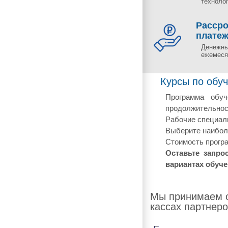
технолог
Рассро
плате
Денежны
ежемесяч
Курсы по обуч
Программа обуч
продолжительнос
Рабочие специаль
Выберите наиболе
Стоимость програ
Оставьте запро
вариантах обуче
Мы принимаем о
кассах партнеро