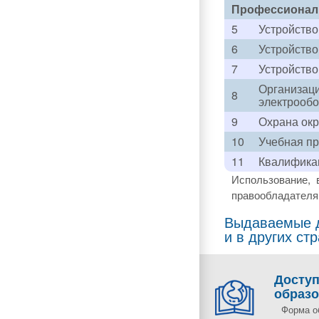
Профессионал
5
Устройство
6
Устройство
7
Устройство
Организаци
8
электрооб
9
Охрана ок
10
Учебная пр
11
Квалифика
Использование, 
правообладателя 
Выдаваемые д
и в других ст
Досту
образ
Форма о