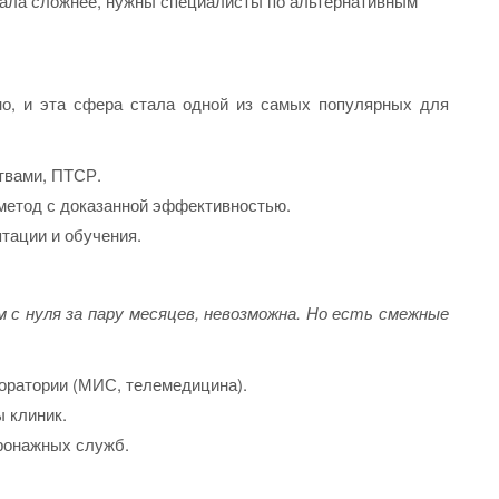
тала сложнее, нужны специалисты по альтернативным
но, и эта сфера стала одной из самых популярных для
твами, ПТСР.
метод с доказанной эффективностью.
тации и обучения.
 с нуля за пару месяцев, невозможна. Но есть смежные
оратории (МИС, телемедицина).
 клиник.
тронажных служб.