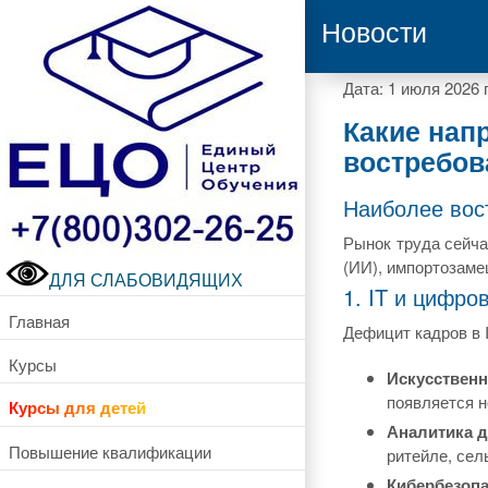
Новости
Дата: 1 июля 2026 
Какие нап
востребо
Наиболее вос
Рынок труда сейча
(ИИ), импортозаме
ДЛЯ СЛАБОВИДЯЩИХ
1. IT и цифр
Главная
Дефицит кадров в 
Курсы
Искусственн
появляется 
Курсы для детей
Аналитика да
Повышение квалификации
ритейле, сел
Кибербезопас