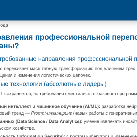
года
равления профессиональной перепо
ваны?
требованные направления профессиональной п
с переживает масштабную трансформацию под влиянием трех г
щения и изменения логистических цепочек.
овые технологии (абсолютные лидеры)
IT сохраняется, но требования сместились от базового програ
ый интеллект и машинное обучение (AI/ML):
разработка нейро
новый тренд —
Prompt-инжиниринг
(навык работы с генеративны
нных (Data Science / Data Analytics):
умение извлекать инсайты
ьском хозяйстве.
ность (Information Security):
с ростом киберугроз и изменени