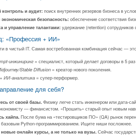
контроль и аудит:
поиск внутренних резервов бизнеса в услов
 экономическая безопасность:
обеспечение соответствия биз
а и управление талантами:
удержание (retention) сотрудников
д: «Профессия + ИИ»
ти в чистый IT. Самая востребованная комбинация сейчас — эт
mpt-инжиниринг
= специалист, который делает договоры в 5 раз
djourney/Stable Diffusion
= креатор нового поколения.
+ ИИ-аналитика
= супер-перформер.
направление для себя?
есь от своей базы.
Физику легче стать инженером или дата-са
 экономисту — финансистом. «Прошить» старый опыт новым на
сь хайпа.
После бума на «тестировщиков ПО» (QA) рынок перен
с базовым Python-программированием. Ищите ниши посложнее.
 новые онлайн курсы, а не только на вузы.
Сейчас государст