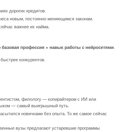
иях дорогих кредитов.
неса новым, постоянно меняющимся законам.
 сейчас важнее их найма.
о
базовая профессия + навык работы с нейросетями
.
 быстрее конкурентов.
йентистом, филологу — копирайтером с ИИ или
выком — самый выигрышный путь.
асытился новичками без опыта. То же самое сейчас
венные вузы предлагают устаревшие программы