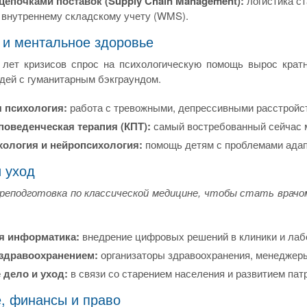
цепочками поставок (Supply Chain Management):
логистика с
 внутреннему складскому учету (WMS).
 и ментальное здоровье
 лет кризисов спрос на психологическую помощь вырос крат
дей с гуманитарным бэкграундом.
 психология:
работа с тревожными, депрессивными расстройс
поведенческая терапия (КПТ):
самый востребованный сейчас 
хология и нейропсихология:
помощь детям с проблемами адап
 уход
реподготовка по классической медицине, чтобы стать врачом
я информатика:
внедрение цифровых решений в клиники и лаб
здравоохранением:
организаторы здравоохранения, менеджеры
 дело и уход:
в связи со старением населения и развитием па
е, финансы и право