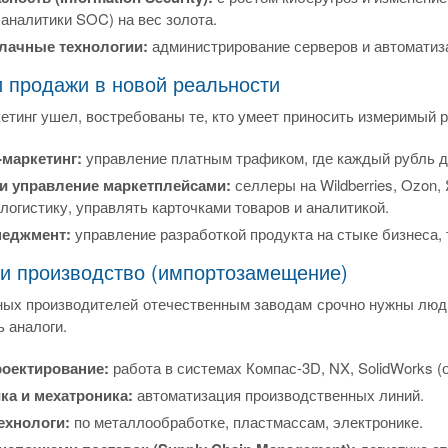
 аналитики SOC) на вес золота.
лачные технологии:
администрирование серверов и автоматиз
и продажи в новой реальности
етинг ушел, востребованы те, кто умеет приносить измеримый р
-маркетинг:
управление платным трафиком, где каждый рубль д
и управление маркетплейсами:
селлеры на Wildberries, Ozon
логистику, управлять карточками товаров и аналитикой.
неджмент:
управление разработкой продукта на стыке бизнеса, 
 и производство (импортозамещение)
ных производителей отечественным заводам срочно нужны люди
ь аналоги.
оектирование:
работа в системах Компас-3D, NX, SolidWorks 
ка и мехатроника:
автоматизация производственных линий.
ехнологи:
по металлообработке, пластмассам, электронике.