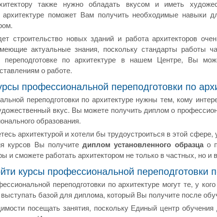
рхитектору также нужно обладать вкусом и иметь художе
о архитектуре поможет Вам получить необходимые навыки дл
ром.
дет строительство новых зданий и работа архитекторов очен
меющие актуальные знания, поскольку стандарты работы ча
й переподготовке по архитектуре в нашем Центре, Вы мож
ставлениям о работе.
урсы профессиональной переподготовки по арх
льной переподготовки по архитектуре нужны тем, кому интере
удожественный вкус. Вы можете получить диплом о профессион
онального образования.
тесь архитектурой и хотели бы трудоустроиться в этой сфере, 
ия курсов Вы получите
диплом установленного образца
о п
ры и сможете работать архитектором не только в частных, но и 
ойти курсы профессиональной переподготовки п
ессиональной переподготовки по архитектуре могут те, у ког
выступать базой для диплома, который Вы получите после обуч
димости посещать занятия, поскольку Единый центр обучения