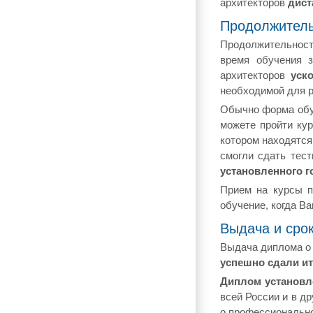
архитекторов
дист
Продолжитель
Продолжительност
время обучения 
архитекторов
уск
необходимой для р
Обычно форма обу
можете пройти кур
котором находятся
смогли сдать тес
установленного г
Прием на курсы п
обучение, когда В
Выдача и сро
Выдача диплома о 
успешно сдали ит
Диплом установл
всей России и в д
о профессионально