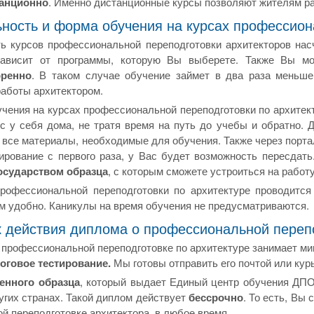
анционно
. Именно дистанционные курсы позволяют жителям ра
ность и форма обучения на курсах профессион
ь курсов профессиональной переподготовки архитекторов на
зависит от программы, которую Вы выберете. Также Вы мо
оренно
. В таком случае обучение займет в два раза меньш
аботы архитектором.
чения на курсах профессиональной переподготовки по архитек
с у себя дома, не тратя время на путь до учебы и обратно. 
 все материалы, необходимые для обучения. Также через порта
тирование с первого раза, у Вас будет возможность пересдат
осударством образца
, с которым сможете устроиться на работ
рофессиональной переподготовки по архитектуре проводится 
ам удобно. Каникулы на время обучения не предусматриваются.
к действия диплома о профессиональной перепо
профессиональной переподготовке по архитектуре занимает м
оговое тестирование.
Мы готовы отправить его почтой или кур
енного образца
, который выдает Единый центр обучения ДПО
ругих странах. Такой диплом действует
бессрочно
. То есть, Вы
й переподготовке архитектора, в любое время.