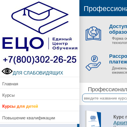
Профессиона
Досту
образ
Форма о
технолог
Рассро
плате
Денежны
ДЛЯ СЛАБОВИДЯЩИХ
ежемесяч
Главная
Профессиональ
Курсы
Курсы для детей
Курс 
Повышение квалификации
Архит